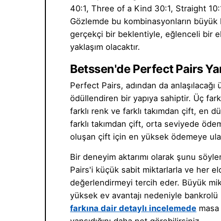
40:1, Three of a Kind 30:1, Straight 1
Gözlemde bu kombinasyonların büyük kı
gerçekçi bir beklentiyle, eğlenceli bi
yaklaşım olacaktır.
Betssen'de Perfect Pairs Yan
Perfect Pairs, adından da anlaşılacağı ü
ödüllendiren bir yapıya sahiptir. Üç fa
farklı renk ve farklı takımdan çift, en 
farklı takımdan çift, orta seviyede öde
oluşan çift için en yüksek ödemeye ulaş
Bir deneyim aktarımı olarak şunu söyl
Pairs'i küçük sabit miktarlarla ve her eld
değerlendirmeyi tercih eder. Büyük mikt
yüksek ev avantajı nedeniyle bankrolü k
farkına dair detaylı incelemede
masa ç
yansıdığını daha net görebilirsiniz.