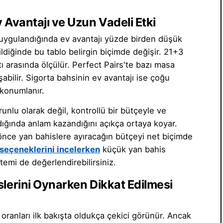
 Avantajı ve Uzun Vadeli Etki
 uygulandığında ev avantajı yüzde birden düşük
ildiğinde bu tablo belirgin biçimde değişir. 21+3
tı arasında ölçülür. Perfect Pairs'te bazı masa
abilir. Sigorta bahsinin ev avantajı ise çoğu
 konumlanır.
unlu olarak değil, kontrollü bir bütçeyle ve
dığında anlam kazandığını açıkça ortaya koyar.
nce yan bahislere ayıracağın bütçeyi net biçimde
seçeneklerini incelerken
küçük yan bahis
temi de değerlendirebilirsiniz.
lerini Oynarken Dikkat Edilmesi
anları ilk bakışta oldukça çekici görünür. Ancak