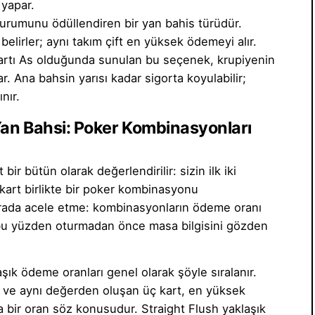
 yapar.
ı durumunu ödüllendiren bir yan bahis türüdür.
belirler; aynı takım çift en yüksek ödemeyi alır.
artı As olduğunda sunulan bu seçenek, krupiyenin
. Ana bahsin yarısı kadar sigorta koyulabilir;
nır.
Yan Bahsi: Poker Kombinasyonları
r bütün olarak değerlendirilir: sizin ilk iki
 kart birlikte bir poker kombinasyonu
urada acele etme: kombinasyonların ödeme oranı
, bu yüzden oturmadan önce masa bilgisini gözden
ık ödeme oranları genel olarak şöyle sıralanır.
m ve aynı değerden oluşan üç kart, en yüksek
 bir oran söz konusudur. Straight Flush yaklaşık