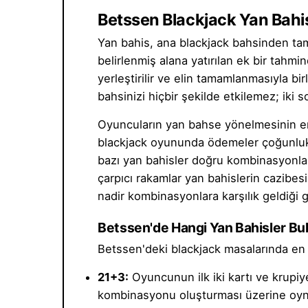
Betssen Blackjack Yan Bahisi
Yan bahis, ana blackjack bahsinden t
belirlenmiş alana yatırılan ek bir tahmi
yerleştirilir ve elin tamamlanmasıyla b
bahsinizi hiçbir şekilde etkilemez; iki s
Oyuncuların yan bahse yönelmesinin e
blackjack oyununda ödemeler çoğunlukl
bazı yan bahisler doğru kombinasyonlar
çarpıcı rakamlar yan bahislerin cazibes
nadir kombinasyonlara karşılık geldiği g
Betssen'de Hangi Yan Bahisler Bu
Betssen'deki blackjack masalarında en sı
21+3:
Oyuncunun ilk iki kartı ve krupiy
kombinasyonu oluşturması üzerine oynan