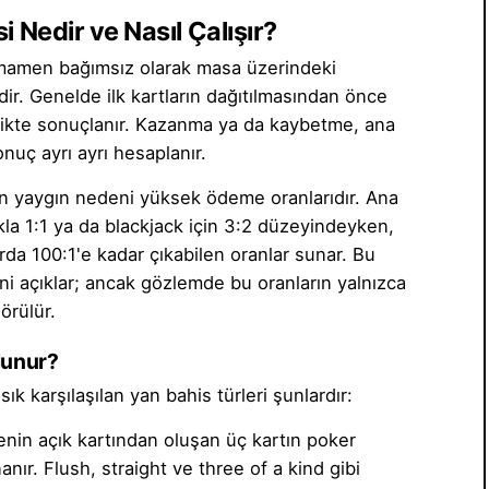
 Nedir ve Nasıl Çalışır?
amamen bağımsız olarak masa üzerindeki
ndir. Genelde ilk kartların dağıtılmasından önce
irlikte sonuçlanır. Kazanma ya da kaybetme, ana
onuç ayrı ayrı hesaplanır.
n yaygın nedeni yüksek ödeme oranlarıdır. Ana
a 1:1 ya da blackjack için 3:2 düzeyindeyken,
da 100:1'e kadar çıkabilen oranlar sunar. Bu
ini açıklar; ancak gözlemde bu oranların yalnızca
örülür.
lunur?
k karşılaşılan yan bahis türleri şunlardır:
enin açık kartından oluşan üç kartın poker
ır. Flush, straight ve three of a kind gibi