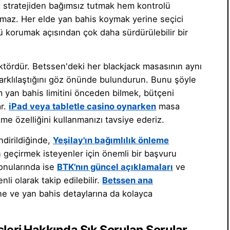
a stratejiden bağımsız tutmak hem kontrolü
zmaz. Her elde yan bahis koymak yerine seçici
 korumak açısından çok daha sürdürülebilir bir
aktördür. Betssen'deki her blackjack masasının aynı
 farklılaştığını göz önünde bulundurun. Bunu şöyle
an bahis limitini önceden bilmek, bütçeni
ar.
iPad veya tabletle casino oynarken
masa
me özelliğini kullanmanızı tavsiye ederiz.
dirildiğinde,
Yeşilay'ın bağımlılık önleme
n geçirmek isteyenler için önemli bir başvuru
onularında ise
BTK'nın güncel açıklamaları
ve
li olarak takip edilebilir.
Betssen ana
e ve yan bahis detaylarına da kolayca
leri Hakkında Sık Sorulan Sorular