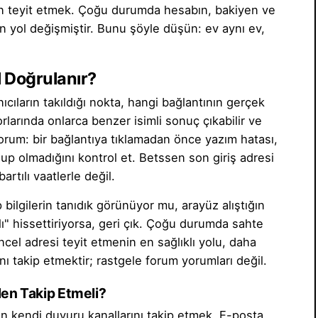
n teyit etmek. Çoğu durumda hesabın, bakiyen ve
n yol değişmiştir. Bunu şöyle düşün: ev aynı ev,
 Doğrulanır?
cıların takıldığı nokta, hangi bağlantının gerçek
rında onlarca benzer isimli sonuç çıkabilir ve
orum: bir bağlantıya tıklamadan önce yazım hatası,
lup olmadığını kontrol et. Betssen son giriş adresi
bartılı vaatlerle değil.
bilgilerin tanıdık görünüyor mu, arayüz alıştığın
lı" hissettiriyorsa, geri çık. Çoğu durumda sahte
ncel adresi teyit etmenin en sağlıklı yolu, daha
ını takip etmektir; rastgele forum yorumları değil.
den Takip Etmeli?
un kendi duyuru kanallarını takip etmek. E-posta