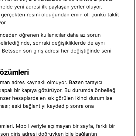
nelde yeni adresi ilk paylaşan yerler oluyor.
ın gerçekten resmi olduğundan emin ol, çünkü taklit
or.
önceden öğrenen kullanıcılar daha az sorun
elirlediğinde, sonraki değişikliklerde de aynı
k, Betssen son giriş adresi her değiştiğinde seni
Çözümleri
man adres kaynaklı olmuyor. Bazen tarayıcı
i kapalı bir kapıya götürüyor. Bu durumda önbelleği
nzer hesaplarda en sık görülen ikinci durum ise
ması; eski bağlantıyı kaydedip sonra ona
leri. Mobil veriyle açılmayan bir sayfa, farklı bir
 son giriş adresi doğruyken bile bağlantın