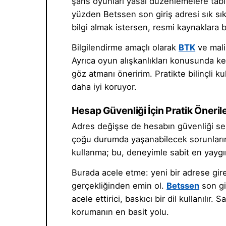
şans oyunları yasal düzenlemelere tabi
yüzden Betssen son giriş adresi sık sı
bilgi almak istersen, resmi kaynaklara
Bilgilendirme amaçlı olarak
BTK
ve mali
Ayrıca oyun alışkanlıkları konusunda k
göz atmanı öneririm. Pratikte bilinçli ku
daha iyi koruyor.
Hesap Güvenliği İçin Pratik Öneril
Adres değişse de hesabın güvenliği sen
çoğu durumda yaşanabilecek sorunların 
kullanma; bu, deneyimle sabit en yaygın
Burada acele etme: yeni bir adrese gir
gerçekliğinden emin ol.
Betssen
son gi
acele ettirici, baskıcı bir dil kullanılır.
korumanın en basit yolu.