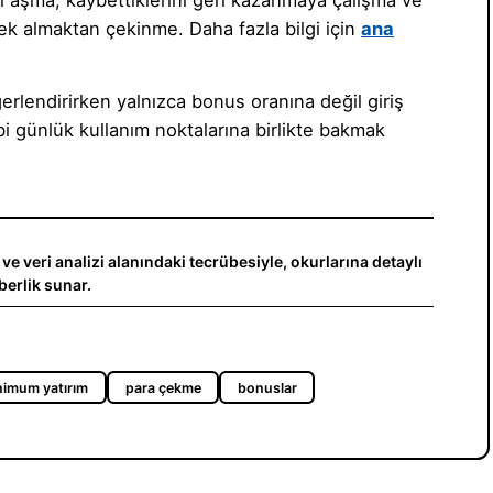
ek almaktan çekinme. Daha fazla bilgi için
ana
rlendirirken yalnızca bonus oranına değil giriş
bi günlük kullanım noktalarına birlikte bakmak
k ve veri analizi alanındaki tecrübesiyle, okurlarına detaylı
berlik sunar.
nimum yatırım
para çekme
bonuslar