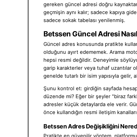
gereken güncel adresi doğru kaynakta
geçmişin aynı kalır; sadece kapıya gide
sadece sokak tabelası yenilenmiş.
Betssen Güncel Adresi Nasıl
Güncel adres konusunda pratikte kullanı
olduğunu ayırt edememek. Arama motorla
hepsi resmi değildir. Deneyimle söylüy
garip karakterler veya tuhaf uzantılar o
genelde tutarlı bir isim yapısıyla gelir, a
Şunu kontrol et: girdiğin sayfada hesap 
düzende mi? Eğer bir şeyler "biraz fark
adresler küçük detaylarda ele verir. Gü
önce kullandığın resmi iletişim kanallar
Betssen Adres Değişikliğini Nere
Pratikte en güvenilir yöntem, platform