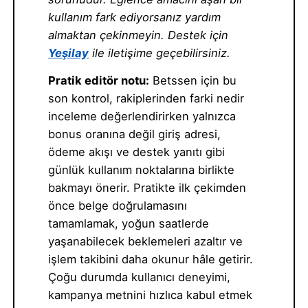
kullanım fark ediyorsanız yardım
almaktan çekinmeyin. Destek için
Yeşilay
ile iletişime geçebilirsiniz.
Pratik editör notu:
Betssen için bu
son kontrol, rakiplerinden farki nedir
inceleme değerlendirirken yalnızca
bonus oranına değil giriş adresi,
ödeme akışı ve destek yanıtı gibi
günlük kullanım noktalarına birlikte
bakmayı önerir. Pratikte ilk çekimden
önce belge doğrulamasını
tamamlamak, yoğun saatlerde
yaşanabilecek beklemeleri azaltır ve
işlem takibini daha okunur hâle getirir.
Çoğu durumda kullanıcı deneyimi,
kampanya metnini hızlıca kabul etmek