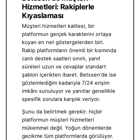
Hizmetleri: Rakiplerle
Kıyaslaması
Müşteri hizmetleri kalitesi, bir
platformun gerçek karakterini ortaya
koyan en net göstergelerden biri.
Rakip platformların önemli bir kısmında
canlı destek saatleri sınırlı, yanıt
süreleri uzun ve cevaplar standart
şablon içerikten ibaret. Betssen'de ise
gözlemlediğim kadarıyla 7/24 erişim
imkânı sunuluyor ve yanıtlar genellikle
spesifik sorulara karşılık veriyor.
Şunu da belirtmek gerekir: hiçbir
platformun müşteri hizmetleri
mükemmel değil. Yoğun dönemlerde
gecikme tüm platformlarda görülüyor.