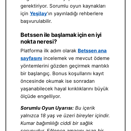
gerektiriyor. Sorumlu oyun kaynakları
için
Yeşilay
'ın yayınladığı rehberlere
başvurulabilir.
Betssen ile başlamak için en iyi
nokta neresi?
Platforma ilk adım olarak
Betssen ana
sayfasını
incelemek ve mevcut ödeme
yöntemlerini gözden geçirmek mantıklı
bir başlangıç. Bonus koşullarını kayıt
öncesinde okumak ise sonradan
yaşanabilecek hayal kırıklıklarını büyük
ölçüde engelliyor.
Sorumlu Oyun Uyarısı:
Bu içerik
yalnızca 18 yaş ve üzeri bireyler içindir.
Kumar bağımlılığı ciddi bir sağlık
sorunudur. Eğlence amacını aşan bir