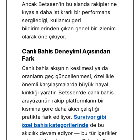
Ancak Betssen'in bu alanda rakiplerine
kıyasla daha istikrarlı bir performans
sergilediği, kullanıcı geri
bildirimlerinden çıkan genel bir izlenim
olarak öne çıkıyor.
Canlı Bahis Deneyimi Açısından
Fark
Canlı bahis akışının kesilmesi ya da
oranların geç güncellenmesi, özellikle
önemli karşılaşmalarda büyük hayal
kırıklığı yaratır. Betssen'de canlı bahis
arayüzünün rakip platformların bir
kısmına göre daha akıcı çalıştığı
pratikte fark ediliyor.
Survivor gibi
özel bahis kategorilerinde
de bu
akıcılık devam ediyor — bu tür içerikler