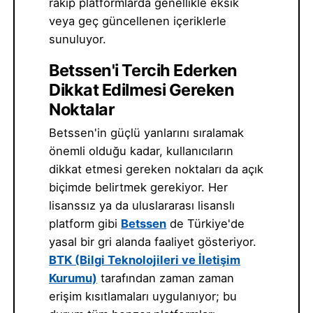
rakip platformlarda genellikle eksik
veya geç güncellenen içeriklerle
sunuluyor.
Betssen'i Tercih Ederken
Dikkat Edilmesi Gereken
Noktalar
Betssen'in güçlü yanlarını sıralamak
önemli olduğu kadar, kullanıcıların
dikkat etmesi gereken noktaları da açık
biçimde belirtmek gerekiyor. Her
lisanssız ya da uluslararası lisanslı
platform gibi
Betssen
de Türkiye'de
yasal bir gri alanda faaliyet gösteriyor.
BTK (Bilgi Teknolojileri ve İletişim
Kurumu)
tarafından zaman zaman
erişim kısıtlamaları uygulanıyor; bu