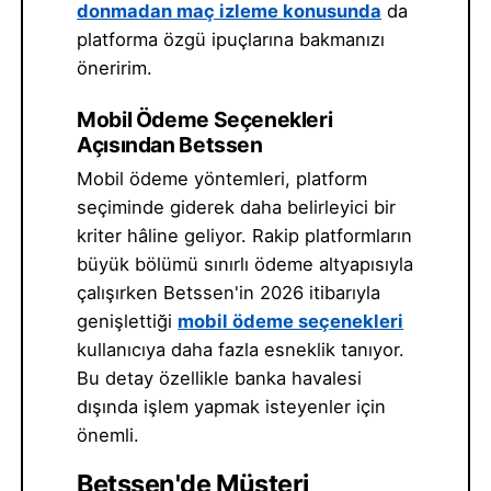
donmadan maç izleme konusunda
da
platforma özgü ipuçlarına bakmanızı
öneririm.
Mobil Ödeme Seçenekleri
Açısından Betssen
Mobil ödeme yöntemleri, platform
seçiminde giderek daha belirleyici bir
kriter hâline geliyor. Rakip platformların
büyük bölümü sınırlı ödeme altyapısıyla
çalışırken Betssen'in 2026 itibarıyla
genişlettiği
mobil ödeme seçenekleri
kullanıcıya daha fazla esneklik tanıyor.
Bu detay özellikle banka havalesi
dışında işlem yapmak isteyenler için
önemli.
Betssen'de Müşteri