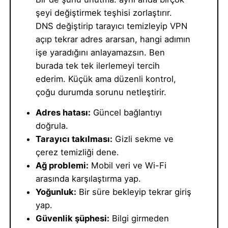
şeyi değiştirmek teşhisi zorlaştırır.
DNS değiştirip tarayıcı temizleyip VPN
açıp tekrar adres ararsan, hangi adımın
işe yaradığını anlayamazsın. Ben
burada tek tek ilerlemeyi tercih
ederim. Küçük ama düzenli kontrol,
çoğu durumda sorunu netleştirir.
Adres hatası:
Güncel bağlantıyı
doğrula.
Tarayıcı takılması:
Gizli sekme ve
çerez temizliği dene.
Ağ problemi:
Mobil veri ve Wi-Fi
arasında karşılaştırma yap.
Yoğunluk:
Bir süre bekleyip tekrar giriş
yap.
Güvenlik şüphesi:
Bilgi girmeden