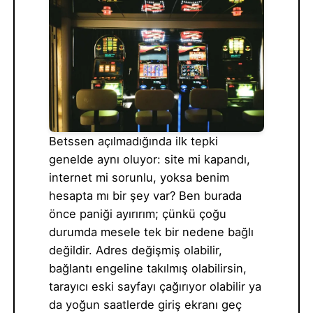
Betssen açılmadığında ilk tepki
genelde aynı oluyor: site mi kapandı,
internet mi sorunlu, yoksa benim
hesapta mı bir şey var? Ben burada
önce paniği ayırırım; çünkü çoğu
durumda mesele tek bir nedene bağlı
değildir. Adres değişmiş olabilir,
bağlantı engeline takılmış olabilirsin,
tarayıcı eski sayfayı çağırıyor olabilir ya
da yoğun saatlerde giriş ekranı geç