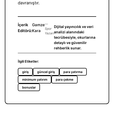
davranıştır.
—
İçerik
Gamze
Dijital yayıncılık ve veri
Spor
Editörü:
Kara
analizi alanındaki
Yazarı
tecrübesiyle, okurlarına
detaylı ve güvenilir
rehberlik sunar.
İlgili Etiketler:
giriş
güncel giriş
para yatırma
minimum yatırım
para çekme
bonuslar