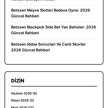
Betssen Meyve Slotlari Bedava Oyna: 2026
Güncel Rehberi
Betssen Blackjack Side Bet Yan Bahisler: 2026
Güncel Rehberi
Betssen Iddaa Sonuclari Ve Canli Skorlar:
2026 Güncel Rehberi
DIZIN
Haziran 2026 (5)
Nisan 2026 (3)
Mart 2026 (17)