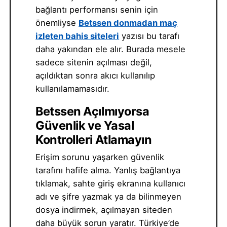
bağlantı performansı senin için
önemliyse
Betssen donmadan maç
izleten bahis siteleri
yazısı bu tarafı
daha yakından ele alır. Burada mesele
sadece sitenin açılması değil,
açıldıktan sonra akıcı kullanılıp
kullanılamamasıdır.
Betssen Açılmıyorsa
Güvenlik ve Yasal
Kontrolleri Atlamayın
Erişim sorunu yaşarken güvenlik
tarafını hafife alma. Yanlış bağlantıya
tıklamak, sahte giriş ekranına kullanıcı
adı ve şifre yazmak ya da bilinmeyen
dosya indirmek, açılmayan siteden
daha büyük sorun yaratır. Türkiye’de