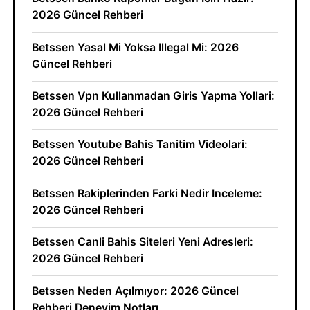
2026 Güncel Rehberi
Betssen Yasal Mi Yoksa Illegal Mi: 2026
Güncel Rehberi
Betssen Vpn Kullanmadan Giris Yapma Yollari:
2026 Güncel Rehberi
Betssen Youtube Bahis Tanitim Videolari:
2026 Güncel Rehberi
Betssen Rakiplerinden Farki Nedir Inceleme:
2026 Güncel Rehberi
Betssen Canli Bahis Siteleri Yeni Adresleri:
2026 Güncel Rehberi
Betssen Neden Açılmıyor: 2026 Güncel
Rehberi Deneyim Notları