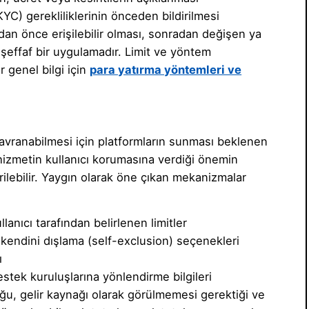
YC) gerekliliklerinin önceden bildirilmesi
dan önce erişilebilir olması, sonradan değişen ya
a şeffaf bir uygulamadır. Limit ve yöntem
r genel bilgi için
para yatırma yöntemleri ve
davranabilmesi için platformların sunması beklenen
ir hizmetin kullanıcı korumasına verdiği önemin
rilebilir. Yaygın olarak öne çıkan mekanizmalar
llanıcı tarafından belirlenen limitler
n kendini dışlama (self-exclusion) seçenekleri
ı
stek kuruluşlarına yönlendirme bilgileri
uğu, gelir kaynağı olarak görülmemesi gerektiği ve