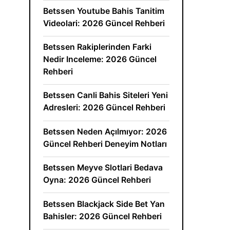
Betssen Youtube Bahis Tanitim
Videolari: 2026 Güncel Rehberi
Betssen Rakiplerinden Farki
Nedir Inceleme: 2026 Güncel
Rehberi
Betssen Canli Bahis Siteleri Yeni
Adresleri: 2026 Güncel Rehberi
Betssen Neden Açılmıyor: 2026
Güncel Rehberi Deneyim Notları
Betssen Meyve Slotlari Bedava
Oyna: 2026 Güncel Rehberi
Betssen Blackjack Side Bet Yan
Bahisler: 2026 Güncel Rehberi