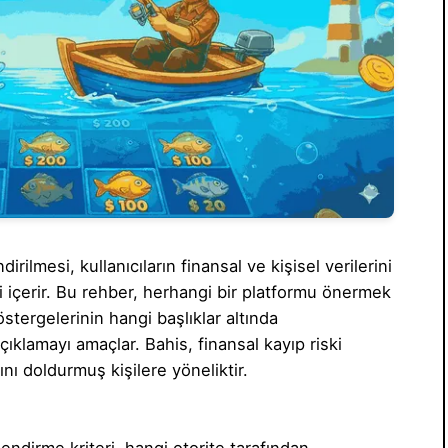
rilmesi, kullanıcıların finansal ve kişisel verilerini
ri içerir. Bu rehber, herhangi bir platformu önermek
göstergelerinin hangi başlıklar altında
ıklamayı amaçlar. Bahis, finansal kayıp riski
şını doldurmuş kişilere yöneliktir.
ndirme kriteri, hangi otorite tarafından