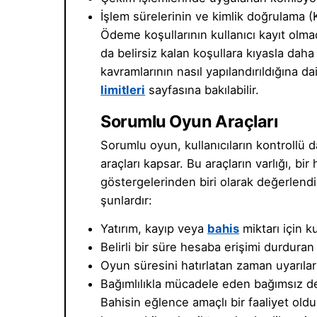
İşlem sürelerinin ve kimlik doğrulama (K
Ödeme koşullarının kullanıcı kayıt olma
da belirsiz kalan koşullara kıyasla dah
kavramlarının nasıl yapılandırıldığına dai
limitleri
sayfasına bakılabilir.
Sorumlu Oyun Araçları
Sorumlu oyun, kullanıcıların kontrollü 
araçları kapsar. Bu araçların varlığı, b
göstergelerinden biri olarak değerlendi
şunlardır:
Yatırım, kayıp veya
bahis
miktarı için ku
Belirli bir süre hesaba erişimi durdura
Oyun süresini hatırlatan zaman uyarılar
Bağımlılıkla mücadele eden bağımsız de
Bahisin eğlence amaçlı bir faaliyet old