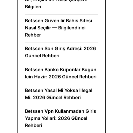
Bilgileri
Betssen Güvenilir Bahis Sitesi
Nasıl Seçilir — Bilgilendirici
Rehber
Betssen Son Giriş Adresi: 2026
Güncel Rehberi
Betssen Banko Kuponlar Bugun
Icin Hazir: 2026 Güncel Rehberi
Betssen Yasal Mi Yoksa Illegal
Mi: 2026 Güncel Rehberi
Betssen Vpn Kullanmadan Giris
Yapma Yollari: 2026 Güncel
Rehberi