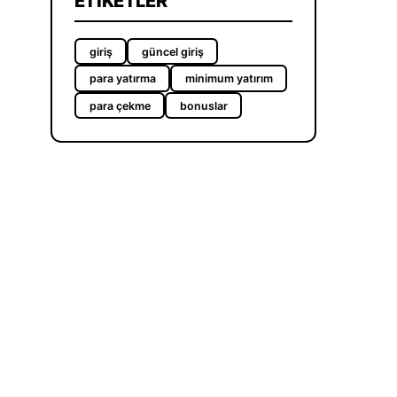
ETIKETLER
giriş
güncel giriş
para yatırma
minimum yatırım
para çekme
bonuslar