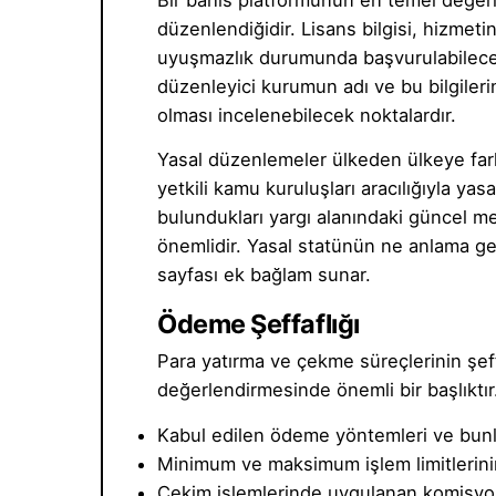
düzenlendiğidir. Lisans bilgisi, hizme
uyuşmazlık durumunda başvurulabilecek m
düzenleyici kurumun adı ve bu bilgilerin 
olması incelenebilecek noktalardır.
Yasal düzenlemeler ülkeden ülkeye farkl
yetkili kamu kuruluşları aracılığıyla yas
bulundukları yargı alanındaki güncel m
önemlidir. Yasal statünün ne anlama geld
sayfası ek bağlam sunar.
Ödeme Şeffaflığı
Para yatırma ve çekme süreçlerinin şeffa
değerlendirmesinde önemli bir başlıktır.
Kabul edilen ödeme yöntemleri ve bunlar
Minimum ve maksimum işlem limitlerini
Çekim işlemlerinde uygulanan komisyon,