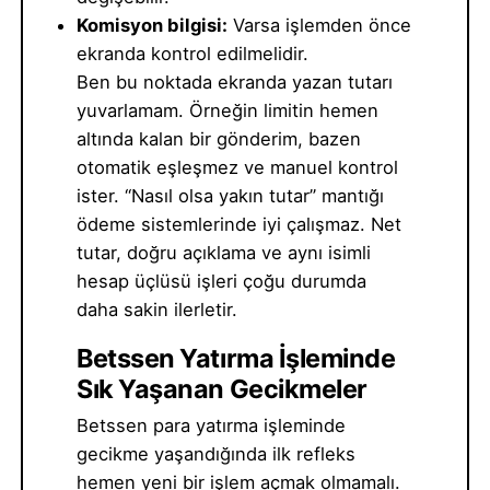
Komisyon bilgisi:
Varsa işlemden önce
ekranda kontrol edilmelidir.
Ben bu noktada ekranda yazan tutarı
yuvarlamam. Örneğin limitin hemen
altında kalan bir gönderim, bazen
otomatik eşleşmez ve manuel kontrol
ister. “Nasıl olsa yakın tutar” mantığı
ödeme sistemlerinde iyi çalışmaz. Net
tutar, doğru açıklama ve aynı isimli
hesap üçlüsü işleri çoğu durumda
daha sakin ilerletir.
Betssen Yatırma İşleminde
Sık Yaşanan Gecikmeler
Betssen para yatırma işleminde
gecikme yaşandığında ilk refleks
hemen yeni bir işlem açmak olmamalı.