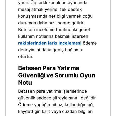
yarar. Üç farklı kanaldan aynı anda
mesaj atmak yerine, tek destek
konuşmasında net bilgi vermek çoğu
durumda daha hızlı sonuç getirir.
Betssen inceleme tarafındaki genel
kullanım notlarına bakmak istersen
rakiplerinden farkı incelemesi
ödeme
deneyimini daha geniş bağlama
oturtur.
Betssen Para Yatırma
Güvenliği ve Sorumlu Oyun
Notu
Betssen para yatırma işlemlerinde
güvenlik sadece şifreyle sınırlı değildir.
Ödeme yaptığın cihaz, kullandığın ağ,
kaydettiğin kart veya cüzdan bilgileri