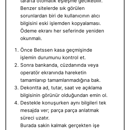
tarafta otomatik eşleşme gecikebilir.
Benzer sitelerde sık görülen
sorunlardan biri de kullanıcının alıcı
bilgisini eski işlemden kopyalaması.
Ödeme ekranı her seferinde yeniden
okunmalı.
Önce Betssen kasa geçmişinde
işlemin durumunu kontrol et.
Sonra bankanda, cüzdanında veya
operatör ekranında hareketin
tamamlanıp tamamlanmadığına bak.
Dekontta ad, tutar, saat ve açıklama
bilgisinin görünür olduğundan emin ol.
Destekle konuşurken aynı bilgileri tek
mesajda ver; parça parça anlatmak
süreci uzatır.
Burada sakin kalmak gerçekten işe