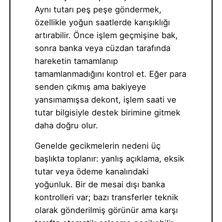
Aynı tutarı peş peşe göndermek,
özellikle yoğun saatlerde karışıklığı
artırabilir. Önce işlem geçmişine bak,
sonra banka veya cüzdan tarafında
hareketin tamamlanıp
tamamlanmadığını kontrol et. Eğer para
senden çıkmış ama bakiyeye
yansımamışsa dekont, işlem saati ve
tutar bilgisiyle destek birimine gitmek
daha doğru olur.
Genelde gecikmelerin nedeni üç
başlıkta toplanır: yanlış açıklama, eksik
tutar veya ödeme kanalındaki
yoğunluk. Bir de mesai dışı banka
kontrolleri var; bazı transferler teknik
olarak gönderilmiş görünür ama karşı